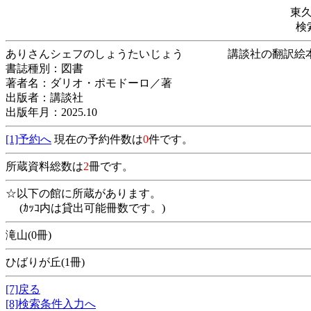
東
検
ありさんシェフのしょうたいじょう 講談社
書誌種別：図書
著者名：ダリオ・ポモドーロ／著
出版者：講談社
出版年月：2025.10
[1]予約へ
現在の予約件数は
0
件です。
所蔵資料総数は
2
冊です。
☆以下の館に所蔵があります。
(ｶｯｺ内は貸出可能冊数です。)
滝山(0冊)
ひばりが丘(1冊)
[7]戻る
[8]検索条件入力へ