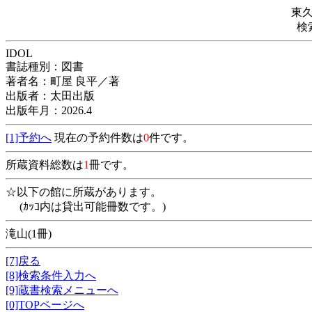
東
検
IDOL
書誌種別：図書
著者名：町屋 良平／著
出版者：太田出版
出版年月：2026.4
[1]予約へ
現在の予約件数は
0
件です。
所蔵資料総数は
1
冊です。
☆以下の館に所蔵があります。
(ｶｯｺ内は貸出可能冊数です。)
滝山(1冊)
[7]戻る
[8]検索条件入力へ
[9]蔵書検索メニューへ
[0]TOPページへ