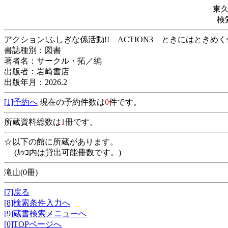
東
検
アクション!ふしぎな係活動!! ACTION3 と
書誌種別：図書
著者名：サークル・拓／編
出版者：岩崎書店
出版年月：2026.2
[1]予約へ
現在の予約件数は
0
件です。
所蔵資料総数は
1
冊です。
☆以下の館に所蔵があります。
(ｶｯｺ内は貸出可能冊数です。)
滝山(0冊)
[7]戻る
[8]検索条件入力へ
[9]蔵書検索メニューへ
[0]TOPページへ