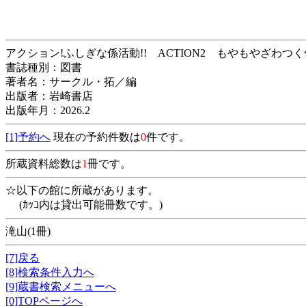
アクション!ふしぎな係活動!! ACTION2 も
書誌種別：図書
著者名：サークル・拓／編
出版者：岩崎書店
出版年月：2026.2
[1]予約へ
現在の予約件数は
0
件です。
所蔵資料総数は
1
冊です。
☆以下の館に所蔵があります。
(ｶｯｺ内は貸出可能冊数です。)
滝山(1冊)
[7]戻る
[8]検索条件入力へ
[9]蔵書検索メニューへ
[0]TOPページへ