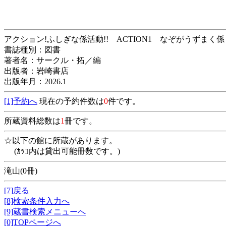
アクション!ふしぎな係活動!! ACTION1 な
書誌種別：図書
著者名：サークル・拓／編
出版者：岩崎書店
出版年月：2026.1
[1]予約へ
現在の予約件数は
0
件です。
所蔵資料総数は
1
冊です。
☆以下の館に所蔵があります。
(ｶｯｺ内は貸出可能冊数です。)
滝山(0冊)
[7]戻る
[8]検索条件入力へ
[9]蔵書検索メニューへ
[0]TOPページへ