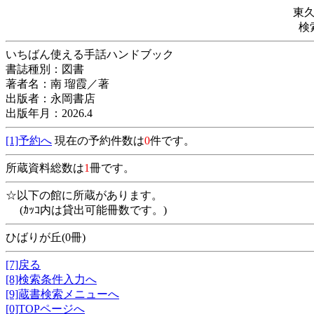
東
検
いちばん使える手話ハンドブック
書誌種別：図書
著者名：南 瑠霞／著
出版者：永岡書店
出版年月：2026.4
[1]予約へ
現在の予約件数は
0
件です。
所蔵資料総数は
1
冊です。
☆以下の館に所蔵があります。
(ｶｯｺ内は貸出可能冊数です。)
ひばりが丘(0冊)
[7]戻る
[8]検索条件入力へ
[9]蔵書検索メニューへ
[0]TOPページへ