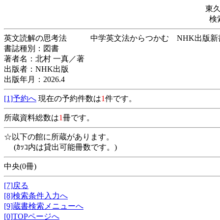
東
検
英文読解の思考法 中学英文法からつかむ NHK
書誌種別：図書
著者名：北村 一真／著
出版者：NHK出版
出版年月：2026.4
[1]予約へ
現在の予約件数は
1
件です。
所蔵資料総数は
1
冊です。
☆以下の館に所蔵があります。
(ｶｯｺ内は貸出可能冊数です。)
中央(0冊)
[7]戻る
[8]検索条件入力へ
[9]蔵書検索メニューへ
[0]TOPページへ