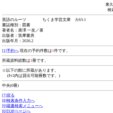
東
検
英語のルーツ ちくま学芸文庫 カ63-1
書誌種別：図書
著者名：唐澤 一友／著
出版者：筑摩書房
出版年月：2026.2
[1]予約へ
現在の予約件数は
1
件です。
所蔵資料総数は
1
冊です。
☆以下の館に所蔵があります。
(ｶｯｺ内は貸出可能冊数です。)
中央(0冊)
[7]戻る
[8]検索条件入力へ
[9]蔵書検索メニューへ
[0]TOPページへ