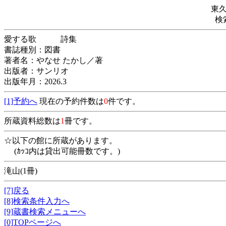
東
検
愛する歌 詩集
書誌種別：図書
著者名：やなせ たかし／著
出版者：サンリオ
出版年月：2026.3
[1]予約へ
現在の予約件数は
0
件です。
所蔵資料総数は
1
冊です。
☆以下の館に所蔵があります。
(ｶｯｺ内は貸出可能冊数です。)
滝山(1冊)
[7]戻る
[8]検索条件入力へ
[9]蔵書検索メニューへ
[0]TOPページへ