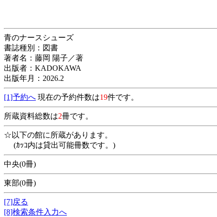
青のナースシューズ
書誌種別：図書
著者名：藤岡 陽子／著
出版者：KADOKAWA
出版年月：2026.2
[1]予約へ
現在の予約件数は
19
件です。
所蔵資料総数は
2
冊です。
☆以下の館に所蔵があります。
(ｶｯｺ内は貸出可能冊数です。)
中央(0冊)
東部(0冊)
[7]戻る
[8]検索条件入力へ