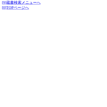
[9]蔵書検索メニューへ
[0]TOPページへ