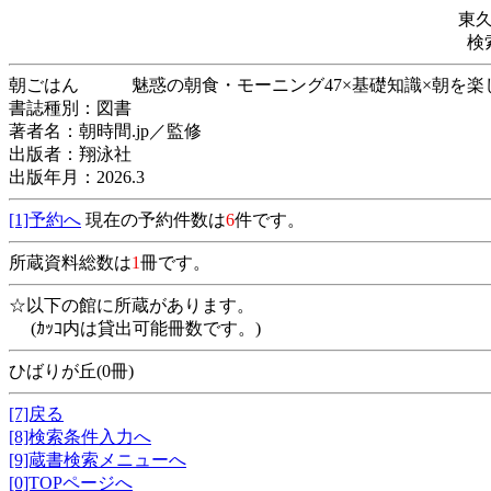
東
検
朝ごはん 魅惑の朝食・モーニング47×基礎知識×
書誌種別：図書
著者名：朝時間.jp／監修
出版者：翔泳社
出版年月：2026.3
[1]予約へ
現在の予約件数は
6
件です。
所蔵資料総数は
1
冊です。
☆以下の館に所蔵があります。
(ｶｯｺ内は貸出可能冊数です。)
ひばりが丘(0冊)
[7]戻る
[8]検索条件入力へ
[9]蔵書検索メニューへ
[0]TOPページへ