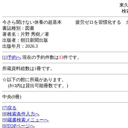
東
検
今さら聞けない休養の超基本 疲労ゼロを習慣化
書誌種別：図書
著者名：片野 秀樹／著
出版者：朝日新聞出版
出版年月：2026.3
[1]予約へ
現在の予約件数は
13
件です。
所蔵資料総数は
1
冊です。
☆以下の館に所蔵があります。
(ｶｯｺ内は貸出可能冊数です。)
中央(0冊)
[7]戻る
[8]検索条件入力へ
[9]蔵書検索メニューへ
[0]TOPページへ