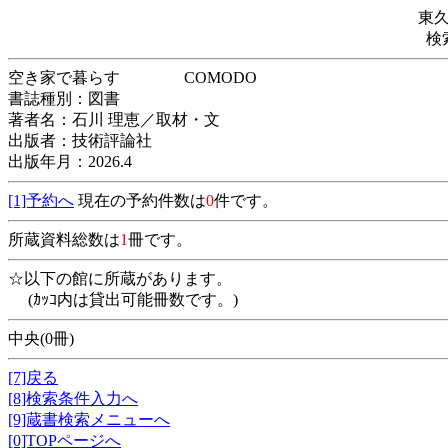
東
検
空き家で暮らす COMODO
書誌種別：図書
著者名：石川 理恵／取材・文
出版者：技術評論社
出版年月：2026.4
[1]予約へ
現在の予約件数は
0
件です。
所蔵資料総数は
1
冊です。
☆以下の館に所蔵があります。
(ｶｯｺ内は貸出可能冊数です。)
中央(0冊)
[7]戻る
[8]検索条件入力へ
[9]蔵書検索メニューへ
[0]TOPページへ