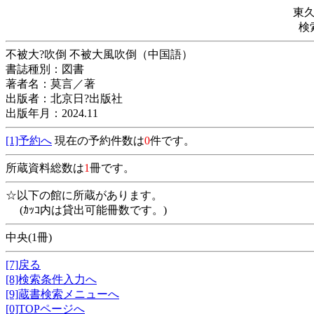
東
検
不被大?吹倒 不被大風吹倒（中国語）
書誌種別：図書
著者名：莫言／著
出版者：北京日?出版社
出版年月：2024.11
[1]予約へ
現在の予約件数は
0
件です。
所蔵資料総数は
1
冊です。
☆以下の館に所蔵があります。
(ｶｯｺ内は貸出可能冊数です。)
中央(1冊)
[7]戻る
[8]検索条件入力へ
[9]蔵書検索メニューへ
[0]TOPページへ