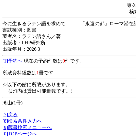
東
検
今に生きるラテン語を求めて 「永遠の都」
書誌種別：図書
著者名：ラテン語さん／著
出版者：PHP研究所
出版年月：2026.3
[1]予約へ
現在の予約件数は
0
件です。
所蔵資料総数は
1
冊です。
☆以下の館に所蔵があります。
(ｶｯｺ内は貸出可能冊数です。)
滝山(1冊)
[7]戻る
[8]検索条件入力へ
[9]蔵書検索メニューへ
[0]TOPページへ