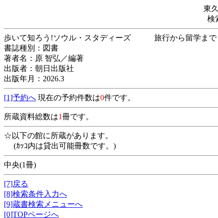
東
検
歩いて知ろう!ソウル・スタディーズ 旅行
書誌種別：図書
著者名：原 智弘／編著
出版者：朝日出版社
出版年月：2026.3
[1]予約へ
現在の予約件数は
0
件です。
所蔵資料総数は
1
冊です。
☆以下の館に所蔵があります。
(ｶｯｺ内は貸出可能冊数です。)
中央(1冊)
[7]戻る
[8]検索条件入力へ
[9]蔵書検索メニューへ
[0]TOPページへ