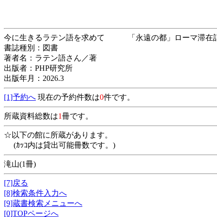
今に生きるラテン語を求めて 「永遠の都」
書誌種別：図書
著者名：ラテン語さん／著
出版者：PHP研究所
出版年月：2026.3
[1]予約へ
現在の予約件数は
0
件です。
所蔵資料総数は
1
冊です。
☆以下の館に所蔵があります。
(ｶｯｺ内は貸出可能冊数です。)
滝山(1冊)
[7]戻る
[8]検索条件入力へ
[9]蔵書検索メニューへ
[0]TOPページへ