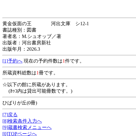
黄金仮面の王 河出文庫 シ12-1
書誌種別：図書
著者名：M.シュオッブ／著
出版者：河出書房新社
出版年月：2026.3
[1]予約へ
現在の予約件数は
1
件です。
所蔵資料総数は
1
冊です。
☆以下の館に所蔵があります。
(ｶｯｺ内は貸出可能冊数です。)
ひばりが丘(0冊)
[7]戻る
[8]検索条件入力へ
[9]蔵書検索メニューへ
[0]TOPページへ