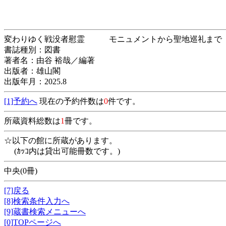
変わりゆく戦没者慰霊 モニュメントから聖
書誌種別：図書
著者名：由谷 裕哉／編著
出版者：雄山閣
出版年月：2025.8
[1]予約へ
現在の予約件数は
0
件です。
所蔵資料総数は
1
冊です。
☆以下の館に所蔵があります。
(ｶｯｺ内は貸出可能冊数です。)
中央(0冊)
[7]戻る
[8]検索条件入力へ
[9]蔵書検索メニューへ
[0]TOPページへ