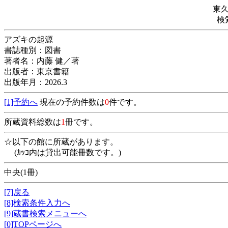
東
検
アズキの起源
書誌種別：図書
著者名：内藤 健／著
出版者：東京書籍
出版年月：2026.3
[1]予約へ
現在の予約件数は
0
件です。
所蔵資料総数は
1
冊です。
☆以下の館に所蔵があります。
(ｶｯｺ内は貸出可能冊数です。)
中央(1冊)
[7]戻る
[8]検索条件入力へ
[9]蔵書検索メニューへ
[0]TOPページへ