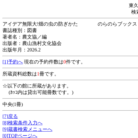
東
検
アイデア無限大!畑の虫の防ぎかた のらの
書誌種別：図書
著者名：農文協／編
出版者：農山漁村文化協会
出版年月：2026.2
[1]予約へ
現在の予約件数は
0
件です。
所蔵資料総数は
1
冊です。
☆以下の館に所蔵があります。
(ｶｯｺ内は貸出可能冊数です。)
中央(1冊)
[7]戻る
[8]検索条件入力へ
[9]蔵書検索メニューへ
[0]TOPページへ