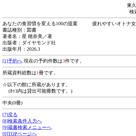
東
検
あなたの食習慣を変える100の提案 疲れやす
書誌種別：図書
著者名：星 穂奈美／著
出版者：ダイヤモンド社
出版年月：2026.3
[1]予約へ
現在の予約件数は
3
件です。
所蔵資料総数は
1
冊です。
☆以下の館に所蔵があります。
(ｶｯｺ内は貸出可能冊数です。)
中央(0冊)
[7]戻る
[8]検索条件入力へ
[9]蔵書検索メニューへ
[0]TOPページへ