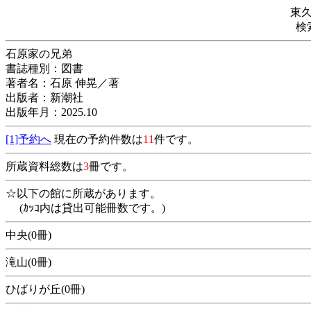
東
検
石原家の兄弟
書誌種別：図書
著者名：石原 伸晃／著
出版者：新潮社
出版年月：2025.10
[1]予約へ
現在の予約件数は
11
件です。
所蔵資料総数は
3
冊です。
☆以下の館に所蔵があります。
(ｶｯｺ内は貸出可能冊数です。)
中央(0冊)
滝山(0冊)
ひばりが丘(0冊)