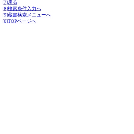
[7]戻る
[8]検索条件入力へ
[9]蔵書検索メニューへ
[0]TOPページへ