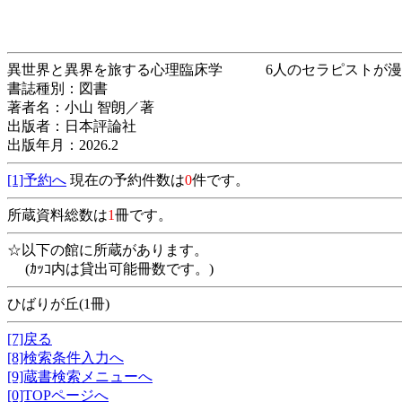
異世界と異界を旅する心理臨床学 6人のセラピ
書誌種別：図書
著者名：小山 智朗／著
出版者：日本評論社
出版年月：2026.2
[1]予約へ
現在の予約件数は
0
件です。
所蔵資料総数は
1
冊です。
☆以下の館に所蔵があります。
(ｶｯｺ内は貸出可能冊数です。)
ひばりが丘(1冊)
[7]戻る
[8]検索条件入力へ
[9]蔵書検索メニューへ
[0]TOPページへ