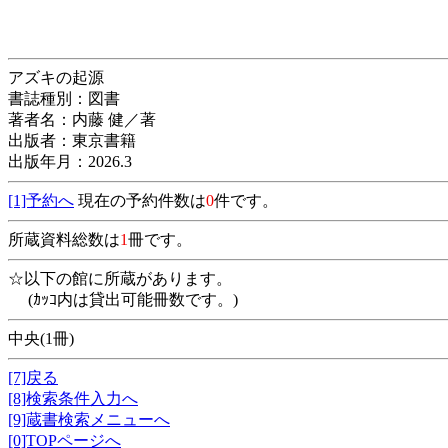
アズキの起源
書誌種別：図書
著者名：内藤 健／著
出版者：東京書籍
出版年月：2026.3
[1]予約へ
現在の予約件数は
0
件です。
所蔵資料総数は
1
冊です。
☆以下の館に所蔵があります。
(ｶｯｺ内は貸出可能冊数です。)
中央(1冊)
[7]戻る
[8]検索条件入力へ
[9]蔵書検索メニューへ
[0]TOPページへ