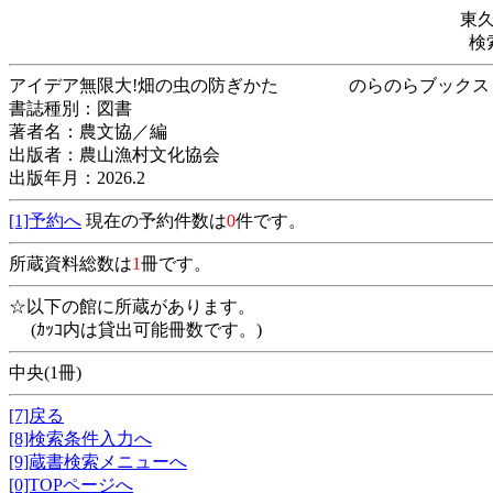
東
検
アイデア無限大!畑の虫の防ぎかた のらの
書誌種別：図書
著者名：農文協／編
出版者：農山漁村文化協会
出版年月：2026.2
[1]予約へ
現在の予約件数は
0
件です。
所蔵資料総数は
1
冊です。
☆以下の館に所蔵があります。
(ｶｯｺ内は貸出可能冊数です。)
中央(1冊)
[7]戻る
[8]検索条件入力へ
[9]蔵書検索メニューへ
[0]TOPページへ