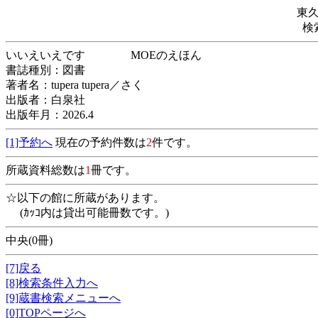
東
検
いいえいえです MOEのえほん
書誌種別：図書
著者名：tupera tupera／さく
出版者：白泉社
出版年月：2026.4
[1]予約へ
現在の予約件数は
2
件です。
所蔵資料総数は
1
冊です。
☆以下の館に所蔵があります。
(ｶｯｺ内は貸出可能冊数です。)
中央(0冊)
[7]戻る
[8]検索条件入力へ
[9]蔵書検索メニューへ
[0]TOPページへ