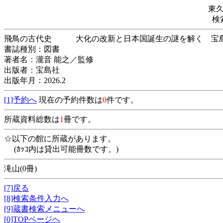
東
検
飛鳥の古代史 大化の改新と日本国誕生の謎を解く
書誌種別：図書
著者名：瀧音 能之／監修
出版者：宝島社
出版年月：2026.2
[1]予約へ
現在の予約件数は
0
件です。
所蔵資料総数は
1
冊です。
☆以下の館に所蔵があります。
(ｶｯｺ内は貸出可能冊数です。)
滝山(0冊)
[7]戻る
[8]検索条件入力へ
[9]蔵書検索メニューへ
[0]TOPページへ