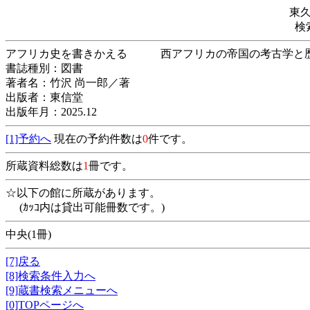
東
検
アフリカ史を書きかえる 西アフリカの帝国
書誌種別：図書
著者名：竹沢 尚一郎／著
出版者：東信堂
出版年月：2025.12
[1]予約へ
現在の予約件数は
0
件です。
所蔵資料総数は
1
冊です。
☆以下の館に所蔵があります。
(ｶｯｺ内は貸出可能冊数です。)
中央(1冊)
[7]戻る
[8]検索条件入力へ
[9]蔵書検索メニューへ
[0]TOPページへ