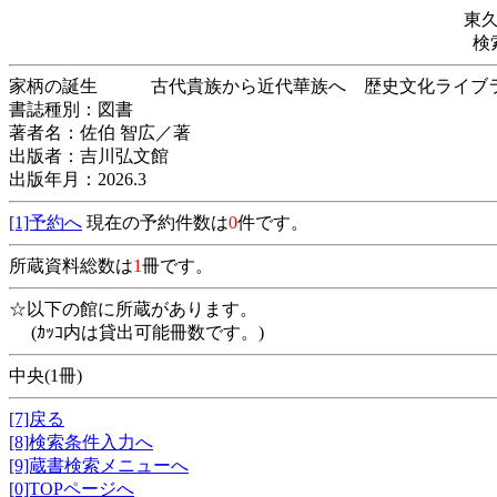
東
検
家柄の誕生 古代貴族から近代華族へ 歴史文化ラ
書誌種別：図書
著者名：佐伯 智広／著
出版者：吉川弘文館
出版年月：2026.3
[1]予約へ
現在の予約件数は
0
件です。
所蔵資料総数は
1
冊です。
☆以下の館に所蔵があります。
(ｶｯｺ内は貸出可能冊数です。)
中央(1冊)
[7]戻る
[8]検索条件入力へ
[9]蔵書検索メニューへ
[0]TOPページへ