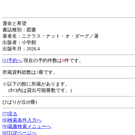
運命と希望
書誌種別：図書
著者名：ニクラス・ナット・オ・ダーグ／著
出版者：小学館
出版年月：2026.4
[1]予約へ
現在の予約件数は
0
件です。
所蔵資料総数は
1
冊です。
☆以下の館に所蔵があります。
(ｶｯｺ内は貸出可能冊数です。)
ひばりが丘(0冊)
[7]戻る
[8]検索条件入力へ
[9]蔵書検索メニューへ
[0]TOPページへ