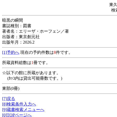
東
検
暗黒の瞬間
書誌種別：図書
著者名：エリーザ・ホーフェン／著
出版者：東京創元社
出版年月：2026.2
[1]予約へ
現在の予約件数は
8
件です。
所蔵資料総数は
1
冊です。
☆以下の館に所蔵があります。
(ｶｯｺ内は貸出可能冊数です。)
東部(0冊)
[7]戻る
[8]検索条件入力へ
[9]蔵書検索メニューへ
[0]TOPページへ