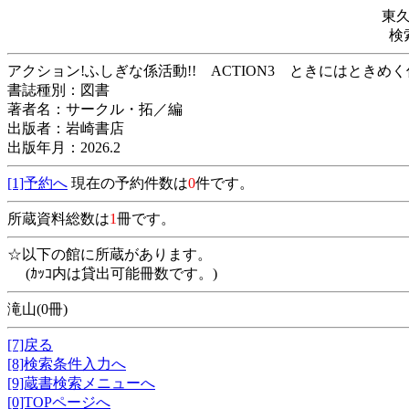
東
検
アクション!ふしぎな係活動!! ACTION3 と
書誌種別：図書
著者名：サークル・拓／編
出版者：岩崎書店
出版年月：2026.2
[1]予約へ
現在の予約件数は
0
件です。
所蔵資料総数は
1
冊です。
☆以下の館に所蔵があります。
(ｶｯｺ内は貸出可能冊数です。)
滝山(0冊)
[7]戻る
[8]検索条件入力へ
[9]蔵書検索メニューへ
[0]TOPページへ