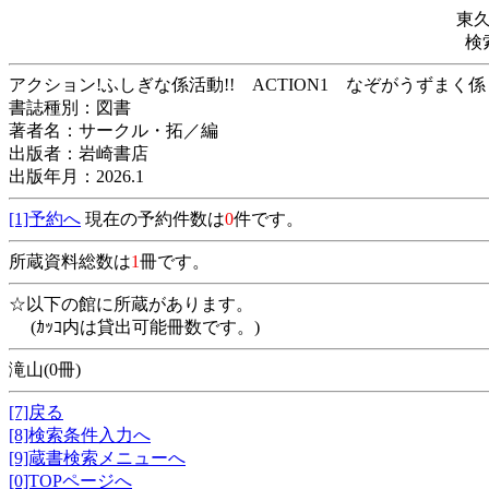
東
検
アクション!ふしぎな係活動!! ACTION1 な
書誌種別：図書
著者名：サークル・拓／編
出版者：岩崎書店
出版年月：2026.1
[1]予約へ
現在の予約件数は
0
件です。
所蔵資料総数は
1
冊です。
☆以下の館に所蔵があります。
(ｶｯｺ内は貸出可能冊数です。)
滝山(0冊)
[7]戻る
[8]検索条件入力へ
[9]蔵書検索メニューへ
[0]TOPページへ