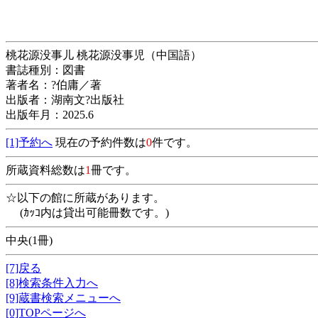
桃花源没事儿 桃花源没事児（中国語）
書誌種別：図書
著者名：?伯庸／著
出版者：湖南文?出版社
出版年月：2025.6
[1]予約へ
現在の予約件数は
0
件です。
所蔵資料総数は
1
冊です。
☆以下の館に所蔵があります。
(ｶｯｺ内は貸出可能冊数です。)
中央(1冊)
[7]戻る
[8]検索条件入力へ
[9]蔵書検索メニューへ
[0]TOPページへ