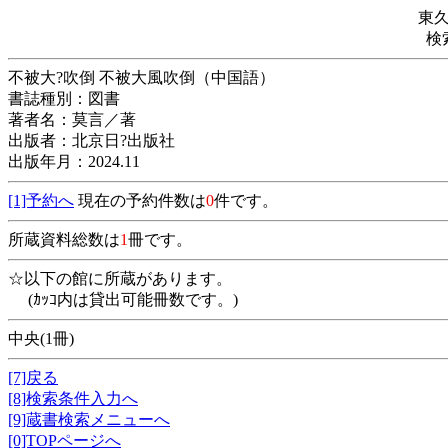
東
検
不被大?吹倒 不被大風吹倒（中国語）
書誌種別：図書
著者名：莫言／著
出版者：北京日?出版社
出版年月：2024.11
[1]予約へ
現在の予約件数は
0
件です。
所蔵資料総数は
1
冊です。
☆以下の館に所蔵があります。
(ｶｯｺ内は貸出可能冊数です。)
中央(1冊)
[7]戻る
[8]検索条件入力へ
[9]蔵書検索メニューへ
[0]TOPページへ