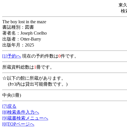
東
検
The boy lost in the maze
書誌種別：図書
著者名：Joseph Coelho
出版者：Otter-Barry
出版年月：2025
[1]予約へ
現在の予約件数は
0
件です。
所蔵資料総数は
1
冊です。
☆以下の館に所蔵があります。
(ｶｯｺ内は貸出可能冊数です。)
中央(1冊)
[7]戻る
[8]検索条件入力へ
[9]蔵書検索メニューへ
[0]TOPページへ