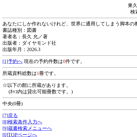
東
検
あなたにしか作れないけれど、世界に通用し
書誌種別：図書
著者名：長久 允／著
出版者：ダイヤモンド社
出版年月：2026.3
[1]予約へ
現在の予約件数は
0
件です。
所蔵資料総数は
1
冊です。
☆以下の館に所蔵があります。
(ｶｯｺ内は貸出可能冊数です。)
中央(0冊)
[7]戻る
[8]検索条件入力へ
[9]蔵書検索メニューへ
[0]TOPページへ