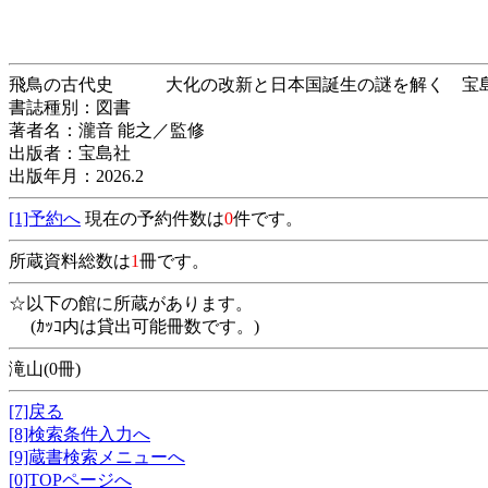
飛鳥の古代史 大化の改新と日本国誕生の謎を解く
書誌種別：図書
著者名：瀧音 能之／監修
出版者：宝島社
出版年月：2026.2
[1]予約へ
現在の予約件数は
0
件です。
所蔵資料総数は
1
冊です。
☆以下の館に所蔵があります。
(ｶｯｺ内は貸出可能冊数です。)
滝山(0冊)
[7]戻る
[8]検索条件入力へ
[9]蔵書検索メニューへ
[0]TOPページへ