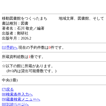
移動図書館をつくったまち 地域文庫、図書館
書誌種別：図書
著者名：石川 敬史／編著
出版者：郵研社
出版年月：2026.2
[1]予約へ
現在の予約件数は
0
件です。
所蔵資料総数は
1
冊です。
☆以下の館に所蔵があります。
(ｶｯｺ内は貸出可能冊数です。)
中央(1冊)
[7]戻る
[8]検索条件入力へ
[9]蔵書検索メニューへ
[0]TOPページへ