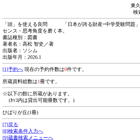
東
検
「頭」を使える良問 「日本が誇る財産=中学受験問題」
センス・思考角度を磨く本。
書誌種別：図書
著者名：高松 智史／著
出版者：ソシム
出版年月：2026.1
[1]予約へ
現在の予約件数は
0
件です。
所蔵資料総数は
1
冊です。
☆以下の館に所蔵があります。
(ｶｯｺ内は貸出可能冊数です。)
ひばりが丘(1冊)
[7]戻る
[8]検索条件入力へ
[9]蔵書検索メニューへ