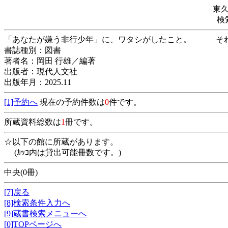
東
検
「あなたが嫌う非行少年」に、ワタシがしたこと
書誌種別：図書
著者名：岡田 行雄／編著
出版者：現代人文社
出版年月：2025.11
[1]予約へ
現在の予約件数は
0
件です。
所蔵資料総数は
1
冊です。
☆以下の館に所蔵があります。
(ｶｯｺ内は貸出可能冊数です。)
中央(0冊)
[7]戻る
[8]検索条件入力へ
[9]蔵書検索メニューへ
[0]TOPページへ