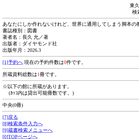
東
検
あなたにしか作れないけれど、世界に通用し
書誌種別：図書
著者名：長久 允／著
出版者：ダイヤモンド社
出版年月：2026.3
[1]予約へ
現在の予約件数は
0
件です。
所蔵資料総数は
1
冊です。
☆以下の館に所蔵があります。
(ｶｯｺ内は貸出可能冊数です。)
中央(0冊)
[7]戻る
[8]検索条件入力へ
[9]蔵書検索メニューへ
[0]TOPページへ