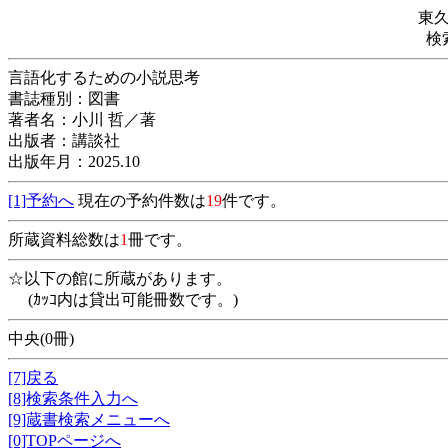
東
検
言語化するための小説思考
書誌種別：図書
著者名：小川 哲／著
出版者：講談社
出版年月：2025.10
[1]予約へ
現在の予約件数は
19
件です。
所蔵資料総数は
1
冊です。
☆以下の館に所蔵があります。
(ｶｯｺ内は貸出可能冊数です。)
中央(0冊)
[7]戻る
[8]検索条件入力へ
[9]蔵書検索メニューへ
[0]TOPページへ