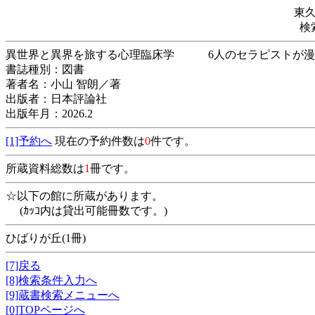
東
検
異世界と異界を旅する心理臨床学 6人のセラピ
書誌種別：図書
著者名：小山 智朗／著
出版者：日本評論社
出版年月：2026.2
[1]予約へ
現在の予約件数は
0
件です。
所蔵資料総数は
1
冊です。
☆以下の館に所蔵があります。
(ｶｯｺ内は貸出可能冊数です。)
ひばりが丘(1冊)
[7]戻る
[8]検索条件入力へ
[9]蔵書検索メニューへ
[0]TOPページへ