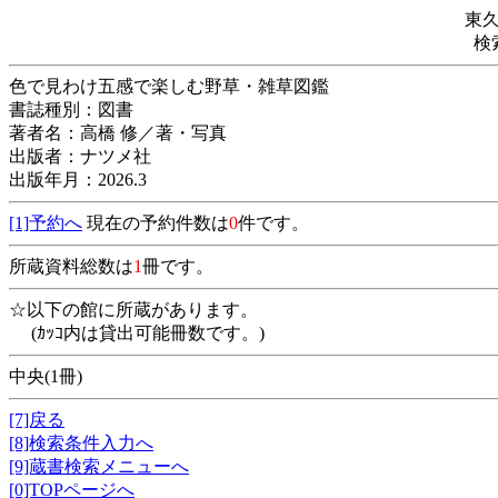
東
検
色で見わけ五感で楽しむ野草・雑草図
書誌種別：図書
著者名：高橋 修／著・写真
出版者：ナツメ社
出版年月：2026.3
[1]予約へ
現在の予約件数は
0
件です。
所蔵資料総数は
1
冊です。
☆以下の館に所蔵があります。
(ｶｯｺ内は貸出可能冊数です。)
中央(1冊)
[7]戻る
[8]検索条件入力へ
[9]蔵書検索メニューへ
[0]TOPページへ