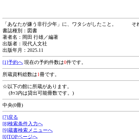
「あなたが嫌う非行少年」に、ワタシがしたこと
書誌種別：図書
著者名：岡田 行雄／編著
出版者：現代人文社
出版年月：2025.11
[1]予約へ
現在の予約件数は
0
件です。
所蔵資料総数は
1
冊です。
☆以下の館に所蔵があります。
(ｶｯｺ内は貸出可能冊数です。)
中央(0冊)
[7]戻る
[8]検索条件入力へ
[9]蔵書検索メニューへ
[0]TOPページへ