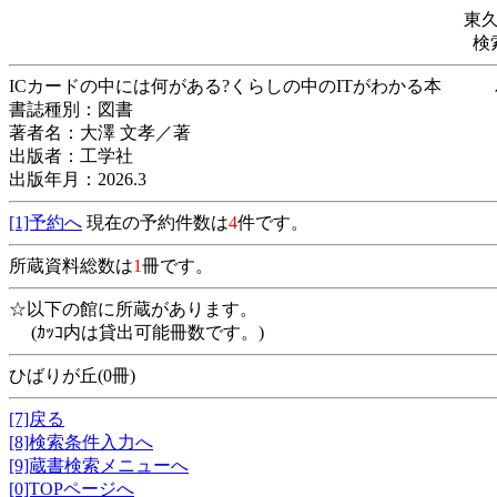
東
検
ICカードの中には何がある?くらしの中のITがわかる
書誌種別：図書
著者名：大澤 文孝／著
出版者：工学社
出版年月：2026.3
[1]予約へ
現在の予約件数は
4
件です。
所蔵資料総数は
1
冊です。
☆以下の館に所蔵があります。
(ｶｯｺ内は貸出可能冊数です。)
ひばりが丘(0冊)
[7]戻る
[8]検索条件入力へ
[9]蔵書検索メニューへ
[0]TOPページへ