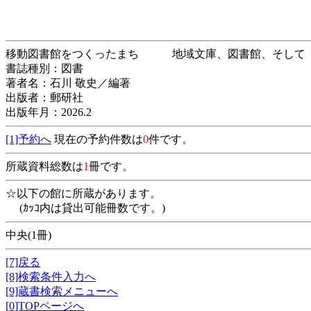
移動図書館をつくったまち 地域文庫、図書館
書誌種別：図書
著者名：石川 敬史／編著
出版者：郵研社
出版年月：2026.2
[1]予約へ
現在の予約件数は
0
件です。
所蔵資料総数は
1
冊です。
☆以下の館に所蔵があります。
(ｶｯｺ内は貸出可能冊数です。)
中央(1冊)
[7]戻る
[8]検索条件入力へ
[9]蔵書検索メニューへ
[0]TOPページへ