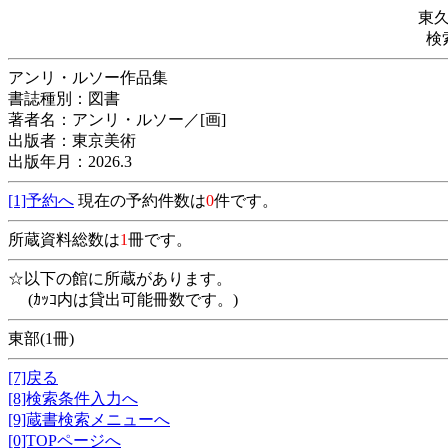
東
検
アンリ・ルソー作品集
書誌種別：図書
著者名：アンリ・ルソー／[画]
出版者：東京美術
出版年月：2026.3
[1]予約へ
現在の予約件数は
0
件です。
所蔵資料総数は
1
冊です。
☆以下の館に所蔵があります。
(ｶｯｺ内は貸出可能冊数です。)
東部(1冊)
[7]戻る
[8]検索条件入力へ
[9]蔵書検索メニューへ
[0]TOPページへ